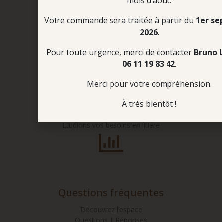
mois d’août.
Boutique en ligne
Votre commande sera traitée à partir du
1er s
Commandez votre litière
2026
.
7J/7 – 24H/24
Pour toute urgence, merci de contacter
Bruno 
06 11 19 83 42
.
Merci pour votre compréhension.
À très bientôt !
Etude personnalisée
Étudions vos besoins en litière
Questions fréquentes
Découvrez l’espace
Questions | Réponses