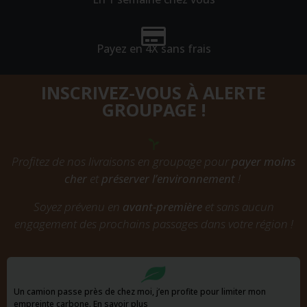
Payez en 4X sans frais
INSCRIVEZ-VOUS À ALERTE
GROUPAGE !
Profitez de nos livraisons en groupage pour
payer moins
cher
et
préserver l’environnement
!
Soyez prévenu en
avant-première
et sans aucun
engagement des prochains passages dans votre région !
Un camion passe près de chez moi, j’en profite pour limiter mon
empreinte carbone.
En savoir plus