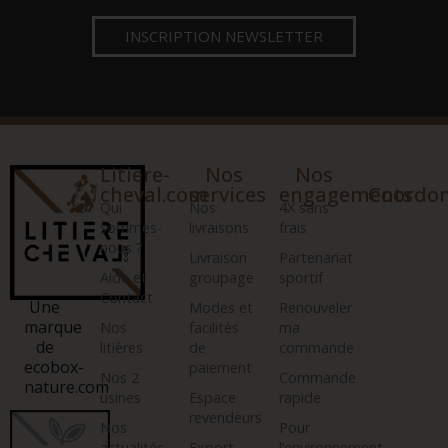
INSCRIPTION NEWSLETTER
Litiere-
Nos
Nos
cheval.com
services
engagements
Coordo
Qui
Nos
4X sans
sommes-
livraisons
frais
nous ?
Livraison
Partenariat
Aide et
groupage
sportif
Contact
Une
Modes et
Renouveler
marque
Nos
facilités
ma
de
litières
de
commande
ecobox-
paiement
Nos 2
Commande
nature.com
usines
Espace
rapide
revendeurs
Nos
Pour
actualités
Export
l’environnement