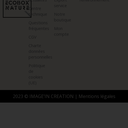
service
Centre
technique
Notre
boutique
Questions
fréquentes
Mon
compte
CGV
Charte
données
personnelles
Politique
de
cookies
(UE)
2023 ©
IMAGE’IN CREATION
|
Mentions légales