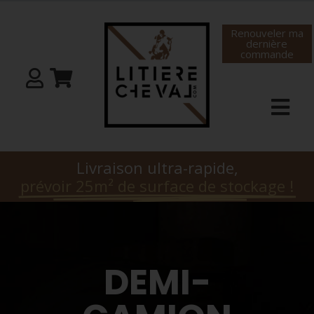
Renouveler ma
dernière
commande
Livraison ultra-rapide,
prévoir 25m² de surface de stockage !
DEMI-