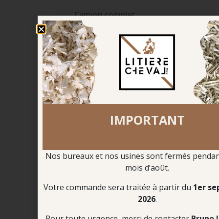
Camion complet
2 clients
8 palettes par écurie
à partir de 288 balles / écurie
IMPORTANT
Camion complet
3 clients
Nos bureaux et nos usines sont fermés pendant
5 palettes par écurie
mois d’août.
à partir de 180 balles / écurie
Votre commande sera traitée à partir du
1er s
2026
.
Pour toute urgence, merci de contacter
Bruno 