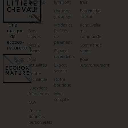
sommes-
livraisons
frais
nous ?
Livraison
Partenariat
Aide et
groupage
sportif
Contact
Une
Modes et
Renouveler
marque
Nos
facilités
ma
de
litières
de
commande
ecobox-
paiement
Nos 2
Commande
nature.com
usines
Espace
rapide
revendeurs
Nos
Pour
actualités
Export
l’environnement
service
Centre
technique
Notre
boutique
Questions
fréquentes
Mon
compte
CGV
Charte
données
personnelles