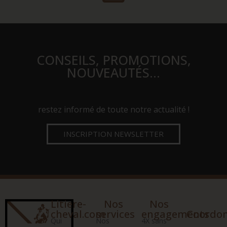
CONSEILS, PROMOTIONS,
NOUVEAUTÉS…
restez informé de toute notre actualité !
INSCRIPTION NEWSLETTER
Litiere-
Nos
Nos
cheval.com
services
engagements
Coordo
Qui
Nos
4X sans