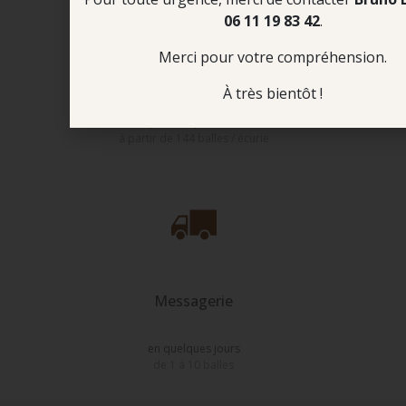
06 11 19 83 42
.
Merci pour votre compréhension.
Camion complet
4 clients
À très bientôt !
4 palettes par écurie
à partir de 144 balles / écurie
Messagerie
en quelques jours
de 1 à 10 balles