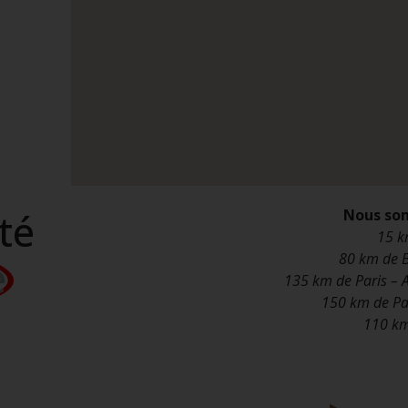
té
Nous so
15 k
80 km de B
e
135 km de Paris – 
150 km de Par
110 km