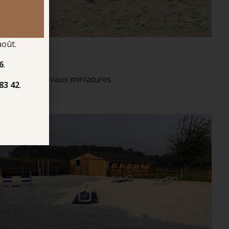
août.
6
.
s
pour les chevaux miniatures
83 42
.