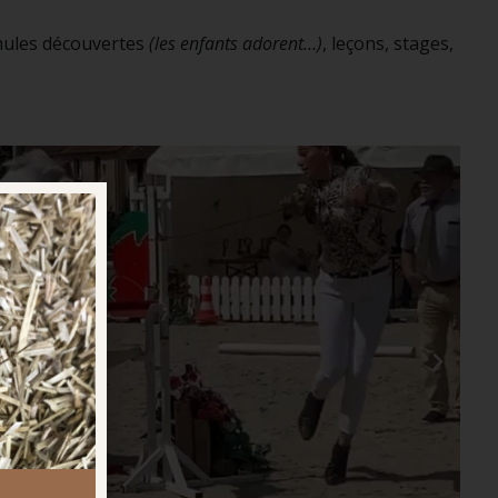
mules découvertes
(les enfants adorent…)
, leçons, stages,