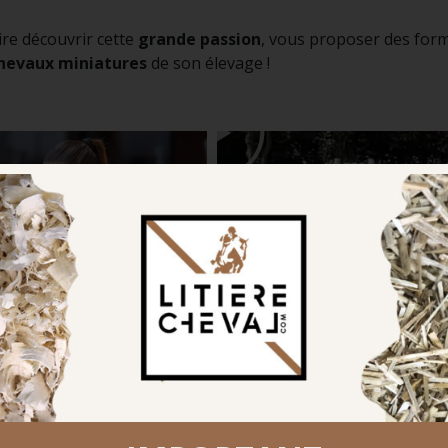
ire découvrir cette
grande passion
, vous proposer des for
chevaux miniatures
de son élevage !