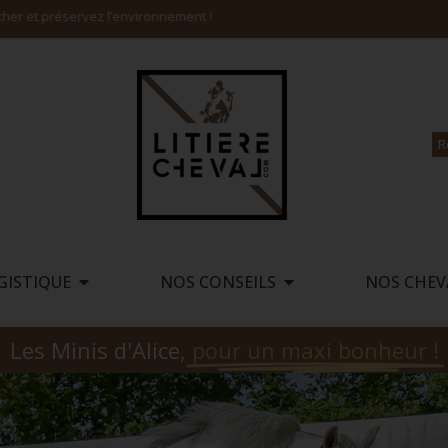
Payez en 4X SANS FRAIS, consultez nos tarifs livraison incluse
R
GISTIQUE
NOS CONSEILS
NOS CHEV
Les Minis d'Alice,
pour un maxi bonheur !