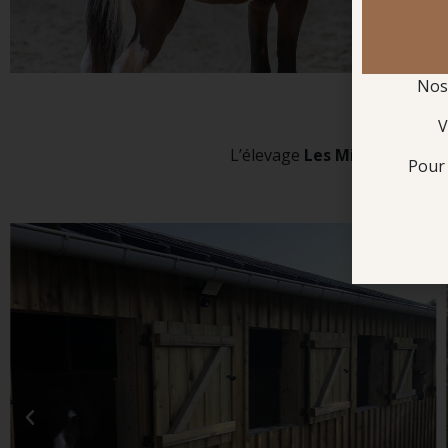
Nos 
V
L’élevage
Les Minis d’Alice
p
Pour 