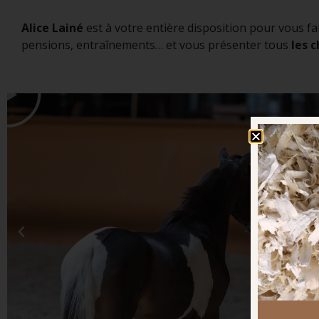
Alice Lainé
est à votre entière disposition pour vous fa
pensions, entraînements… et vous présenter tous
les 