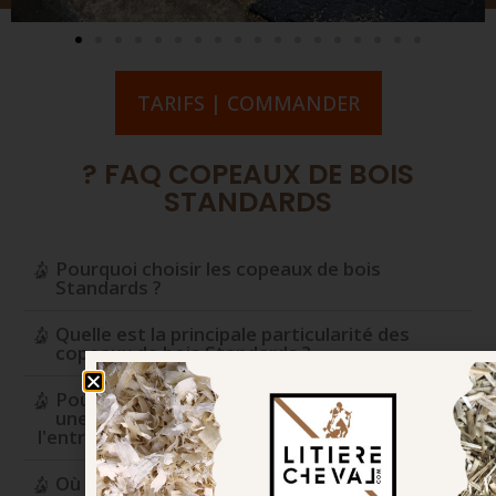
TARIFS | COMMANDER
? FAQ COPEAUX DE BOIS
STANDARDS
Pourquoi choisir les copeaux de bois
Standards ?
Quelle est la principale particularité des
copeaux de bois Standards ?
Pourquoi leur calibrage spécifique permet
une nette diminution du gaspillage lors de
l'entretien ?
Où sont produits les copeaux de bois