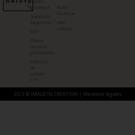
Centre
technique
Notre
boutique
Questions
fréquentes
Mon
compte
CGV
Charte
données
personnelles
Politique
de
cookies
(UE)
2023 ©
IMAGE’IN CREATION
|
Mentions légales