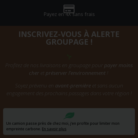
Payez en 4X sans frais
INSCRIVEZ-VOUS À ALERTE
GROUPAGE !
Profitez de nos livraisons en groupage pour
payer moins
cher
et
préserver l’environnement
!
Soyez prévenu en
avant-première
et sans aucun
engagement des prochains passages dans votre région !
Un camion passe près de chez moi, j’en profite pour limiter mon
empreinte carbone.
En savoir plus