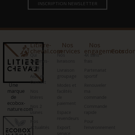
INSCRIPTION NEWSLETTER
Litiere-
Nos
Nos
cheval.com
services
engagements
Coordo
Qui
Nos
4X sans
sommes-
livraisons
frais
nous ?
Livraison
Partenariat
Aide et
groupage
sportif
Contact
Une
Modes et
Renouveler
marque
Nos
facilités
ma
de
litières
de
commande
ecobox-
paiement
Nos 2
Commande
nature.com
usines
Espace
rapide
revendeurs
Nos
Pour
actualités
Export
l’environnement
service