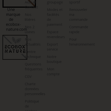
Aide et
groupage
sportif
Contact
Une
Modes et
Renouveler
marque
Nos
facilités
ma
de
litières
de
commande
ecobox-
paiement
Nos 2
Commande
nature.com
usines
Espace
rapide
revendeurs
Nos
Pour
actualités
Export
l’environnement
service
Centre
technique
Notre
boutique
Questions
fréquentes
Mon
compte
CGV
Charte
données
personnelles
Politique
de