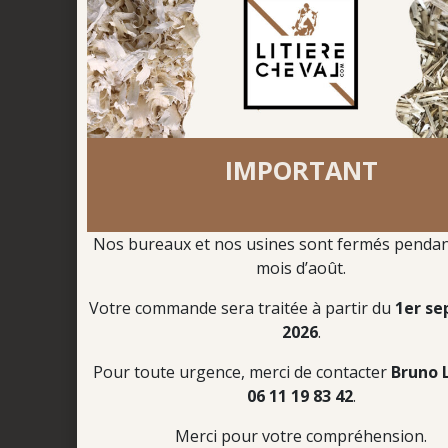
Paiement sécurisé
4 X sans frais
IMPORTANT
Boutique en ligne
Commandez votre litière
Nos bureaux et nos usines sont fermés pendant
7J/7 – 24H/24
mois d’août.
Votre commande sera traitée à partir du
1er s
2026
.
Pour toute urgence, merci de contacter
Bruno 
Etude personnalisée
06 11 19 83 42
.
Étudions vos besoins en litière
Merci pour votre compréhension.