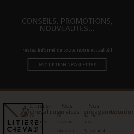
CONSEILS, PROMOTIONS,
NOUVEAUTÉS…
restez informé de toute notre actualité !
INSCRIPTION NEWSLETTER
Litiere-
Nos
Nos
cheval.com
services
engagements
Coordo
Qui
Nos
4X sans
sommes-
livraisons
frais
nous ?
Livraison
Partenariat