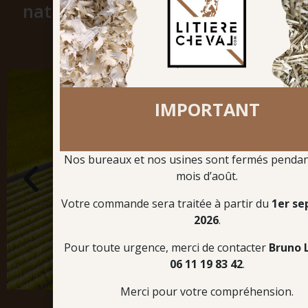
natürliche Lösung direkt in Ihre
Box!
IMPORTANT
Nos bureaux et nos usines sont fermés pendant
mois d’août.
Votre commande sera traitée à partir du
1er s
2026
.
Pour toute urgence, merci de contacter
Bruno 
06 11 19 83 42
.
Merci pour votre compréhension.