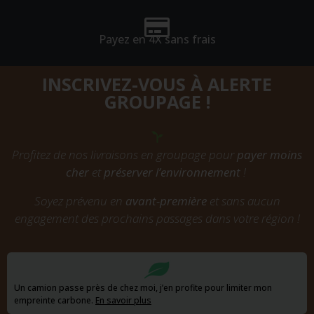
Payez en 4X sans frais
INSCRIVEZ-VOUS À ALERTE
GROUPAGE !
Profitez de nos livraisons en groupage pour
payer moins
cher
et
préserver l’environnement
!
Soyez prévenu en
avant-première
et sans aucun
engagement des prochains passages dans votre région !
Un camion passe près de chez moi, j’en profite pour limiter mon
empreinte carbone.
En savoir plus