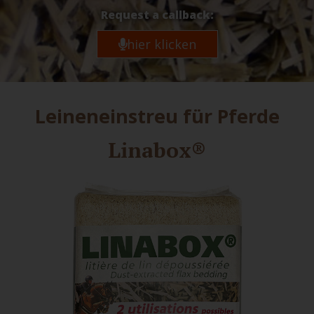
Request a callback:
hier klicken
Leineneinstreu für Pferde
Linabox®