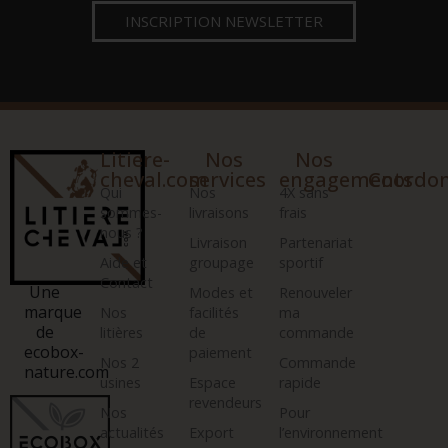
INSCRIPTION NEWSLETTER
Litiere-
Nos
Nos
cheval.com
services
engagements
Coordo
Qui
Nos
4X sans
sommes-
livraisons
frais
nous ?
Livraison
Partenariat
Aide et
groupage
sportif
Contact
Une
Modes et
Renouveler
marque
Nos
facilités
ma
de
litières
de
commande
ecobox-
paiement
Nos 2
Commande
nature.com
usines
Espace
rapide
revendeurs
Nos
Pour
actualités
Export
l’environnement