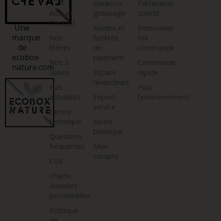
Livraison
Partenariat
Aide et
groupage
sportif
Contact
Une
Modes et
Renouveler
marque
Nos
facilités
ma
de
litières
de
commande
ecobox-
paiement
Nos 2
Commande
nature.com
usines
Espace
rapide
revendeurs
Nos
Pour
actualités
Export
l’environnement
service
Centre
technique
Notre
boutique
Questions
fréquentes
Mon
compte
CGV
Charte
données
personnelles
Politique
de