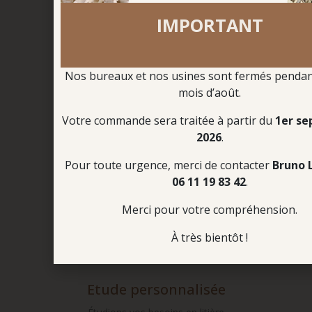
IMPORTANT
Paiement sécurisé
4 X sans frais
Nos bureaux et nos usines sont fermés pendant
mois d’août.
Votre commande sera traitée à partir du
1er s
2026
.
Boutique en ligne
Pour toute urgence, merci de contacter
Bruno 
Commandez votre litière
06 11 19 83 42
.
7J/7 – 24H/24
Merci pour votre compréhension.
À très bientôt !
Etude personnalisée