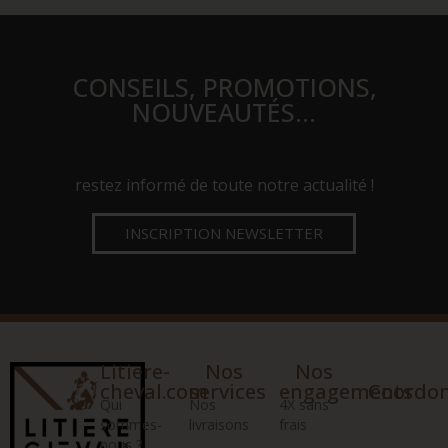
CONSEILS, PROMOTIONS,
NOUVEAUTÉS…
restez informé de toute notre actualité !
INSCRIPTION NEWSLETTER
Litiere-
Nos
Nos
cheval.com
services
engagements
Coordo
Qui
Nos
4X sans
sommes-
livraisons
frais
nous ?