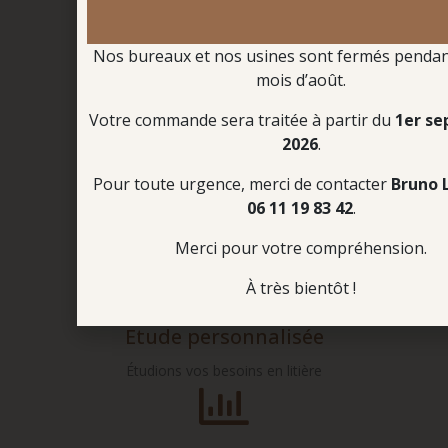
4 X sans frais
Nos bureaux et nos usines sont fermés pendant
mois d’août.
Votre commande sera traitée à partir du
1er s
Boutique en ligne
2026
.
Commandez votre litière
Pour toute urgence, merci de contacter
Bruno 
7J/7 – 24H/24
06 11 19 83 42
.
Merci pour votre compréhension.
À très bientôt !
Etude personnalisée
Étudions vos besoins en litière