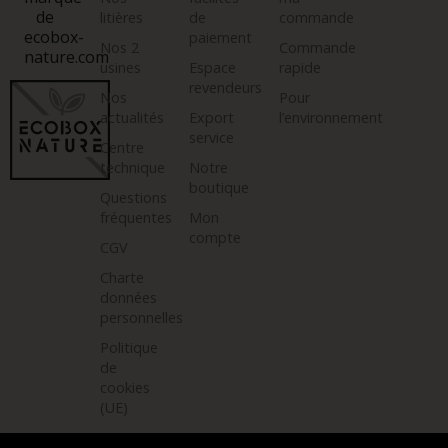
de
litières
de
commande
ecobox-
paiement
Nos 2
Commande
nature.com
usines
Espace
rapide
revendeurs
Nos
Pour
actualités
Export
l’environnement
service
Centre
technique
Notre
boutique
Questions
fréquentes
Mon
compte
CGV
Charte
données
personnelles
Politique
de
cookies
(UE)