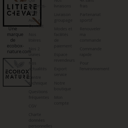
Qui
Nos
4X sans
sommes-
livraisons
frais
nous ?
Livraison
Partenariat
Aide et
groupage
sportif
Contact
Une
Modes et
Renouveler
marque
Nos
facilités
ma
de
litières
de
commande
ecobox-
paiement
Nos 2
Commande
nature.com
usines
Espace
rapide
revendeurs
Nos
Pour
actualités
Export
l’environnement
service
Centre
technique
Notre
boutique
Questions
fréquentes
Mon
compte
CGV
Charte
données
personnelles