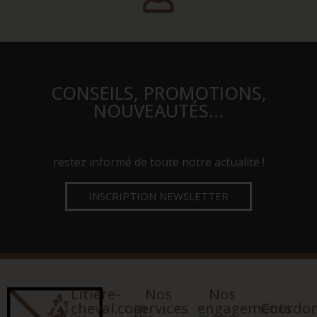
CONSEILS, PROMOTIONS,
NOUVEAUTÉS…
restez informé de toute notre actualité !
INSCRIPTION NEWSLETTER
Litiere-
Nos
Nos
cheval.com
services
engagements
Coordo