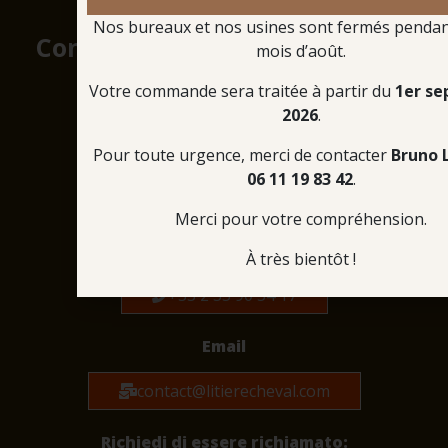
Nos bureaux et nos usines sont fermés pendant
Consegna di LINABOX in Italia
mois d’août.
Votre commande sera traitée à partir du
1er s
2026
.
Consegna diretta dal
Pour toute urgence, merci de contacter
Bruno 
produttore!
06 11 19 83 42
.
Merci pour votre compréhension.
Telefone
À très bientôt !
+33 2 35 90 54 17
Email
contact@litierecheval.com
Richiedi di essere richiamato: