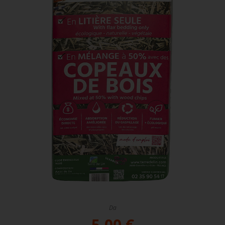
Da
5,00 €