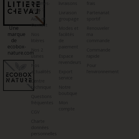
sommes-
livraisons
frais
nous ?
Livraison
Partenariat
Aide et
groupage
sportif
Contact
Une
Modes et
Renouveler
marque
Nos
facilités
ma
de
litières
de
commande
ecobox-
paiement
Nos 2
Commande
nature.com
usines
Espace
rapide
revendeurs
Nos
Pour
actualités
Export
l’environnement
service
Centre
technique
Notre
boutique
Questions
fréquentes
Mon
compte
CGV
Charte
données
personnelles