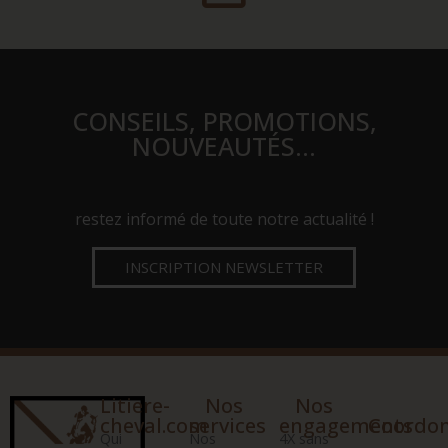
CONSEILS, PROMOTIONS,
NOUVEAUTÉS…
restez informé de toute notre actualité !
INSCRIPTION NEWSLETTER
Litiere-
Nos
Nos
cheval.com
services
engagements
Coordo
Qui
Nos
4X sans